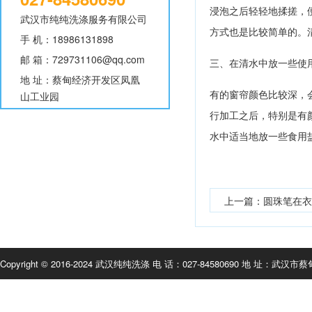
浸泡之后轻轻地揉搓，
武汉市纯纯洗涤服务有限公司
方式也是比较简单的。
手 机：18986131898
邮 箱：729731106@qq.com
三、在清水中放一些使
地 址：蔡甸经济开发区凤凰
有的窗帘颜色比较深，
山工业园
行加工之后，特别是有
水中适当地放一些食用
上一篇：
圆珠笔在衣
Copyright © 2016-2024
武汉纯纯洗涤
电 话：027-84580690 地 址：武